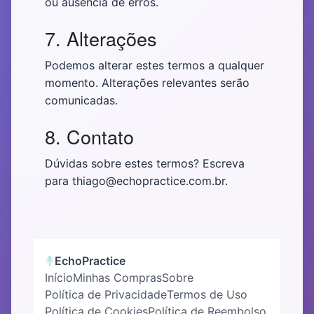
ou ausência de erros.
7. Alterações
Podemos alterar estes termos a qualquer
momento. Alterações relevantes serão
comunicadas.
8. Contato
Dúvidas sobre estes termos? Escreva
para thiago@echopractice.com.br.
EchoPractice
Início
Minhas Compras
Sobre
Política de Privacidade
Termos de Uso
Política de Cookies
Política de Reembolso