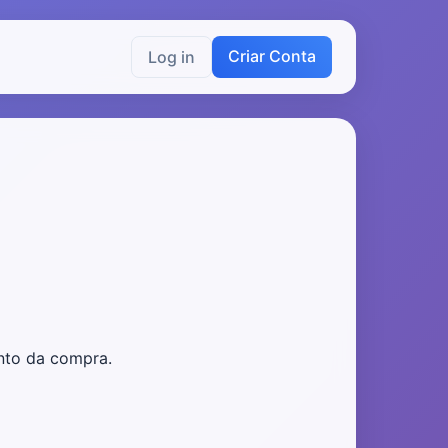
Criar Conta
Log in
nto da compra.