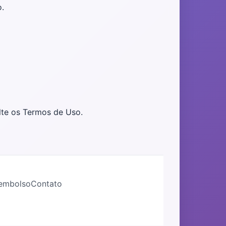
.
lte os Termos de Uso.
eembolso
Contato