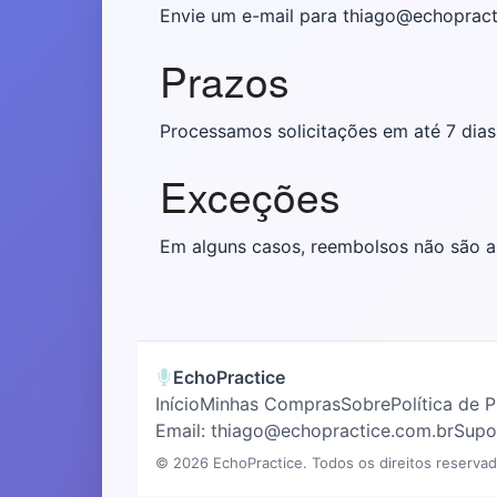
Envie um e-mail para thiago@echoprac
Prazos
Processamos solicitações em até 7 dias 
Exceções
Em alguns casos, reembolsos não são ap
EchoPractice
Início
Minhas Compras
Sobre
Política de 
Email: thiago@echopractice.com.br
Supo
© 2026 EchoPractice. Todos os direitos reservad